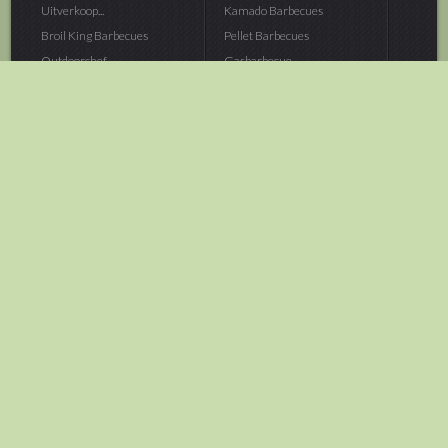
Uitverkoop...
Kamado Barbecues
Broil King Barbecues
Pellet Barbecues
Outdoorchef...
Gasbarbecue
Monolith Kamado...
Houtskoolbarbecue
The Bastard...
Hout Barbecue
Kamado Joe Barbecue
Vuurschalen &...
Traeger Pellet...
Buitenovens
> Meer categoriën
Tuin
Dier
Brandstoffen
Winterartikelen
Laarzen & Klompen
Hond
Brievenbussen
Neerhofdier
Huis & Keuken
Kat
Tuingereedschap
Vijver
Tuinbenodigdheden
Aquarium
Moestuin
Vogel
> Meer categoriëen
> Meer categoriëen