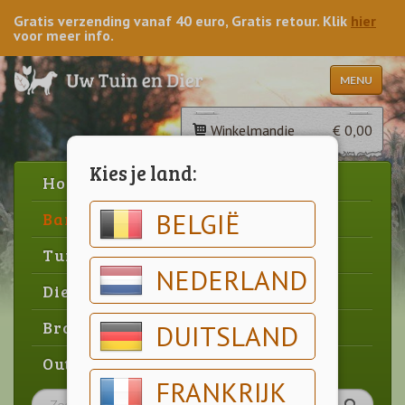
Gratis verzending vanaf 40 euro, Gratis retour. Klik
hier
voor meer info.
MENU
Winkelmandje
€ 0,00
Kies je land:
Home
BELGIË
Barbecue
Tuin
NEDERLAND
Dier
Brood & gebak
DUITSLAND
Outlet
FRANKRIJK