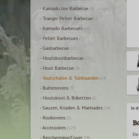
- Kamado Joe Barbecue
(4)
- Traeger Pellet Barbecue
(7)
- Kamado Barbecues
(10)
- Pellet Barbecues
(7)
- Gasbarbecue
(13)
- Houtskoolbarbecue
(22)
- Hout Barbecue
(4)
- Vuurschalen & Tuinhaarden
(14)
- Buitenovens
(9)
- Houtskool & Briketten
(6)
- Sauzen, Kruiden & Marinades
in d
(34)
- Rookovens
(1)
B
- Accessoires
(123)
De 
- Bescherming/Cover
(18)