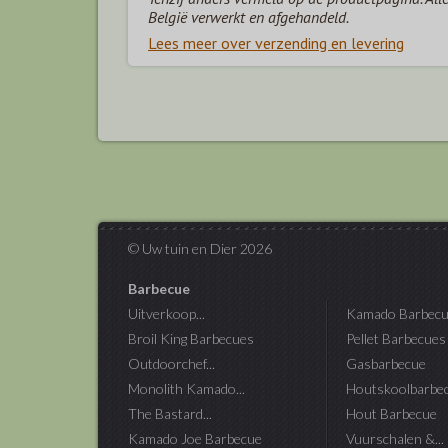
België verwerkt en afgehandeld.
Lees meer over verzending en levering
© Uw tuin en Dier 2026
Barbecue
Uitverkoop...
Kamado Barbecu
Broil King Barbecues
Pellet Barbecues
Outdoorchef...
Gasbarbecue
Monolith Kamado...
Houtskoolbarbe
The Bastard...
Hout Barbecue
Kamado Joe Barbecue
Vuurschalen &...