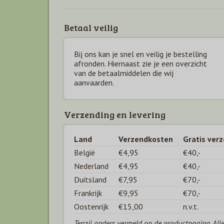
Betaal veilig
Bij ons kan je snel en veilig je bestelling
afronden. Hiernaast zie je een overzicht
van de betaal
middelen die wij
aanvaarden.
Verzending en levering
Land
Verzendkosten
Gratis ver
België
€4,95
€40,-
Nederland
€4,95
€40,-
Duitsland
€7,95
€70,-
Frankrijk
€9,95
€70,-
Oostenrijk
€15,00
n.v.t.
Tenzij anders vermeld op de productpagina. All