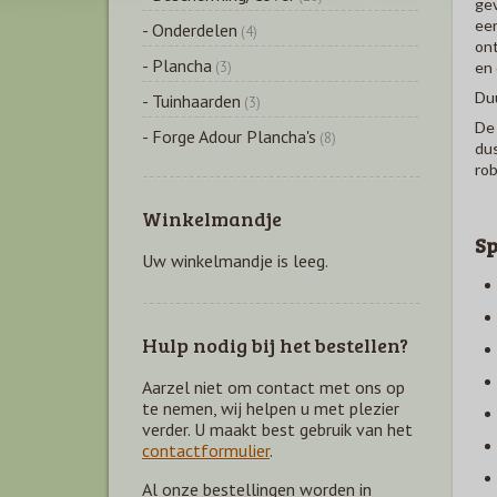
gev
een
- Onderdelen
(4)
ont
- Plancha
en 
(3)
Du
- Tuinhaarden
(3)
De 
- Forge Adour Plancha's
(8)
dus
rob
Winkelmandje
Sp
Uw winkelmandje is leeg.
Hulp nodig bij het bestellen?
Aarzel niet om contact met ons op
te nemen, wij helpen u met plezier
verder. U maakt best gebruik van het
contactformulier
.
Al onze bestellingen worden in