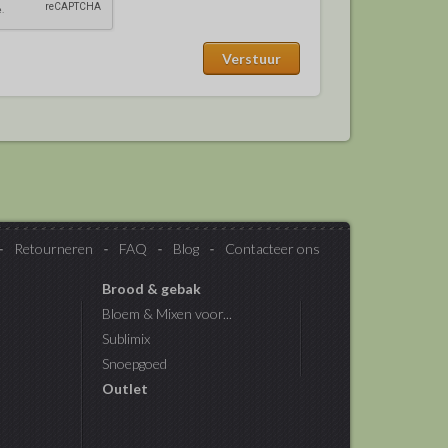
Retourneren
FAQ
Blog
Contacteer ons
Brood & gebak
Bloem & Mixen voor...
Sublimix
Snoepgoed
Outlet