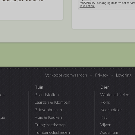
Verkoopsvoorwaarden
Privacy
Levering
Tuin
Dier
es
Brandstoffen
Winterartikelen
Laarzen & Klompen
Hond
Brievenbussen
Neerhofdier
cue
Huis & Keuken
Kat
Tuingereedschap
Vijver
Tuinbenodigdheden
Aquarium