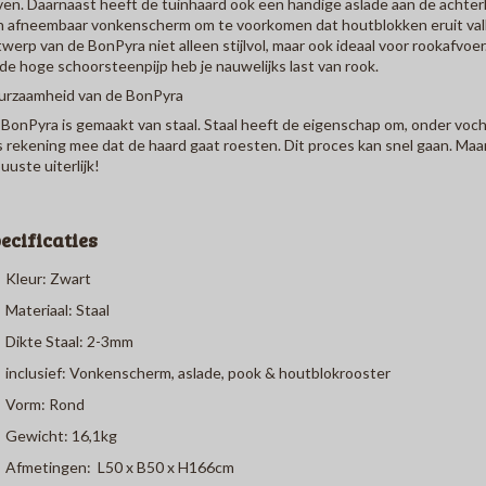
en. Daarnaast heeft de tuinhaard ook een handige aslade aan de achterka
 afneembaar vonkenscherm om te voorkomen dat houtblokken eruit vallen
werp van de BonPyra niet alleen stijlvol, maar ook ideaal voor rookafvoe
de hoge schoorsteenpijp heb je nauwelijks last van rook.
urzaamheid van de BonPyra
BonPyra is gemaakt van staal. Staal heeft de eigenschap om, onder voc
 rekening mee dat de haard gaat roesten. Dit proces kan snel gaan. Maar
uuste uiterlijk!
ecificaties
Kleur: Zwart
Materiaal: Staal
Dikte Staal: 2-3mm
inclusief: Vonkenscherm, aslade, pook & houtblokrooster
Vorm: Rond
Gewicht: 16,1kg
Afmetingen: L50 x B50 x H166cm