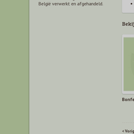
België verwerkt en afgehandeld.
Beki
ieding
Bonfe
< Vori