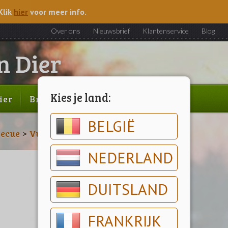
Klik
hier
voor meer info.
Over ons
Nieuwsbrief
Klantenservice
Blog
Kies je land:
ier
Brood & gebak
Outlet
BELGIË
ecue
>
Vuurschalen & Tuinhaarden
NEDERLAND
DUITSLAND
FRANKRIJK