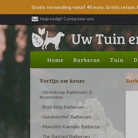
Gratis verzending vanaf 40 euro, Gratis retour. 
Hulp nodig? Contacteer ons
Home
Barbecue
Tuin
D
Verfijn uw keuze
Barb
- Uitverkoop Barbecues &
Accessoires
(4)
- Broil King Barbecues
(69)
- Outdoorchef Barbecues
(15)
- Monolith Kamado Barbecue
(7)
- The Bastard Barbecues
(31)