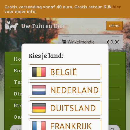
Gratis verzending vanaf 40 euro, Gratis retour. Klik
hier
voor meer info.
MENU
Winkelmandje
€ 0,00
Kies je land:
Home
BELGIË
Barbecue
Tuin
NEDERLAND
Dier
Brood & gebak
DUITSLAND
Outlet
FRANKRIJK