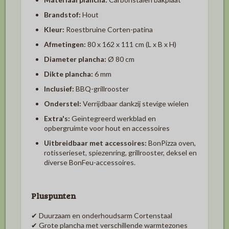
Brandstof:
Hout
Kleur:
Roestbruine Corten-patina
Afmetingen:
80 x 162 x 111 cm (L x B x H)
Diameter plancha:
Ø 80 cm
Dikte plancha:
6 mm
Inclusief:
BBQ-grillrooster
Onderstel:
Verrijdbaar dankzij stevige wielen
Extra's:
Geïntegreerd werkblad en
opbergruimte voor hout en accessoires
Uitbreidbaar met accessoires:
BonPizza oven,
rotisserieset, spiezenring, grillrooster, deksel en
diverse BonFeu-accessoires.
Pluspunten
✔ Duurzaam en onderhoudsarm Cortenstaal
✔ Grote plancha met verschillende warmtezones