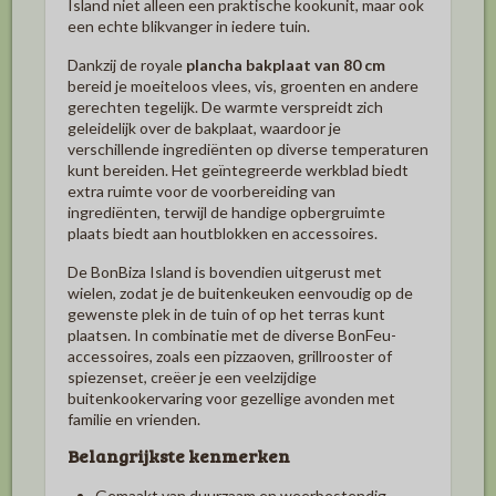
Island niet alleen een praktische kookunit, maar ook
een echte blikvanger in iedere tuin.
Dankzij de royale
plancha bakplaat van 80 cm
bereid je moeiteloos vlees, vis, groenten en andere
gerechten tegelijk. De warmte verspreidt zich
geleidelijk over de bakplaat, waardoor je
verschillende ingrediënten op diverse temperaturen
kunt bereiden. Het geïntegreerde werkblad biedt
extra ruimte voor de voorbereiding van
ingrediënten, terwijl de handige opbergruimte
plaats biedt aan houtblokken en accessoires.
De BonBiza Island is bovendien uitgerust met
wielen, zodat je de buitenkeuken eenvoudig op de
gewenste plek in de tuin of op het terras kunt
plaatsen. In combinatie met de diverse BonFeu-
accessoires, zoals een pizzaoven, grillrooster of
spiezenset, creëer je een veelzijdige
buitenkookervaring voor gezellige avonden met
familie en vrienden.
Belangrijkste kenmerken
Gemaakt van duurzaam en weerbestendig