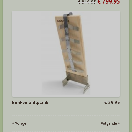
€ 799,95
€ 849,95
BonFeu Grillplank
€ 29,95
< Vorige
Volgende >