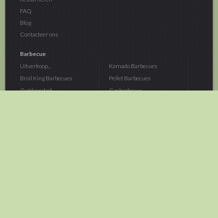
FAQ
Blog
Contacteer ons
Barbecue
Uitverkoop...
Kamado Barbecues
Broil King Barbecues
Pellet Barbecues
Outdoorchef...
Gasbarbecue
Monolith Kamado...
Houtskoolbarbecue
The Bastard...
Hout Barbecue
Kamado Joe Barbecue
Vuurschalen &...
Traeger Pellet...
Buitenovens
> Meer categoriën
Tuin
Dier
Brandstoffen
Winterartikelen
Laarzen & Klompen
Hond
Brievenbussen
Neerhofdier