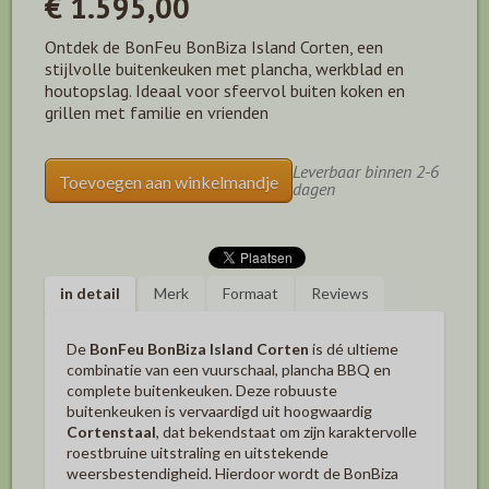
€ 1.595,00
Ontdek de BonFeu BonBiza Island Corten, een
stijlvolle buitenkeuken met plancha, werkblad en
houtopslag. Ideaal voor sfeervol buiten koken en
grillen met familie en vrienden
Leverbaar binnen 2-6
Toevoegen aan winkelmandje
dagen
in detail
Merk
Formaat
Reviews
De
BonFeu BonBiza Island Corten
is dé ultieme
combinatie van een vuurschaal, plancha BBQ en
complete buitenkeuken. Deze robuuste
buitenkeuken is vervaardigd uit hoogwaardig
Cortenstaal
, dat bekendstaat om zijn karaktervolle
roestbruine uitstraling en uitstekende
weersbestendigheid. Hierdoor wordt de BonBiza