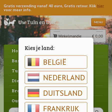
Gratis verzending vanaf 40 euro, Gratis retour. Klik
hier
voor meer info.
MENU
Winkelmandje
€ 0,00
Kies je land:
Home
BELGIË
Barbecue
Tuin
NEDERLAND
Dier
Brood & gebak
DUITSLAND
Outlet
FRANKRIJK