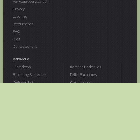
Verkoopsvoorwaarden
Privacy
Levering
Retourneren
FAQ
Blog
Contacteer ons
Barbecue
Uitverkoop...
Kamado Barbecues
Broil King Barbecues
Pellet Barbecues
Outdoorchef...
Gasbarbecue
Monolith Kamado...
Houtskoolbarbecue
The Bastard...
Hout Barbecue
Kamado Joe Barbecue
Vuurschalen &...
Traeger Pellet...
Buitenovens
> Meer categoriën
Tuin
Dier