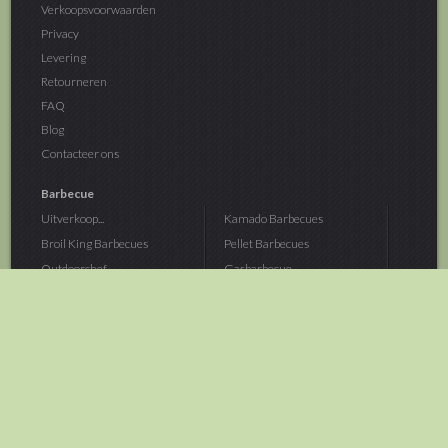
Verkoopsvoorwaarden
Privacy
Levering
Retourneren
FAQ
Blog
Contacteer ons
Barbecue
Uitverkoop...
Kamado Barbecues
Broil King Barbecues
Pellet Barbecues
Outdoorchef...
Gasbarbecue
Monolith Kamado...
Houtskoolbarbecue
The Bastard...
Hout Barbecue
Kamado Joe Barbecue
Vuurschalen &...
Traeger Pellet...
Buitenovens
> Meer categoriën
Tuin
Dier