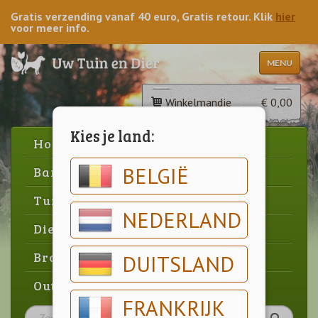
Gratis verzending vanaf 40 euro, Gratis retour. Klik
hier
voor meer info.
MENU
Winkelmandje
€ 0,00
Kies je land:
Home
BELGIË
Barbecue
Tuin
NEDERLAND
Dier
Brood & gebak
DUITSLAND
Outlet
FRANKRIJK