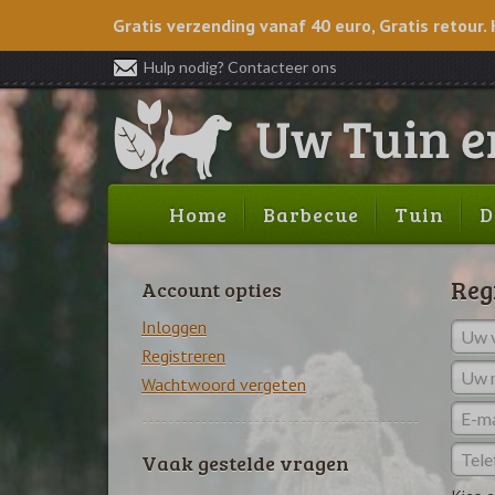
Gratis verzending vanaf 40 euro, Gratis retour. 
Hulp nodig? Contacteer ons
Home
Barbecue
Tuin
D
Reg
Account opties
Inloggen
Registreren
Wachtwoord vergeten
Vaak gestelde vragen