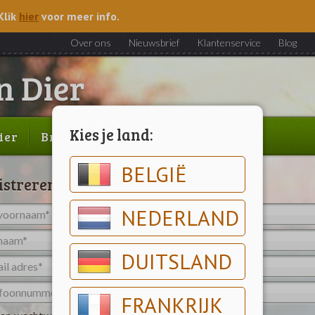
Klik
hier
voor meer info.
Over ons
Nieuwsbrief
Klantenservice
Blog
Kies je land:
ier
Brood & gebak
Outlet
BELGIË
istreren
NEDERLAND
DUITSLAND
FRANKRIJK