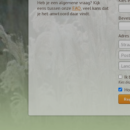
Kies 
Heb je een algemene vraag? Kijk
eens tussen onze
FAQ
, veel kans dat
je het anwtoord daar vindt.
Beves
Adres
Ik 
Kies de
Ho