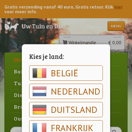
Gratis verzending vanaf 40 euro, Gratis retour. Klik
hier
voor meer info.
MENU
Winkelmandje
€ 0,00
Kies je land:
Home
BELGIË
Barbecue
Tuin
NEDERLAND
Dier
Brood & gebak
DUITSLAND
Outlet
FRANKRIJK