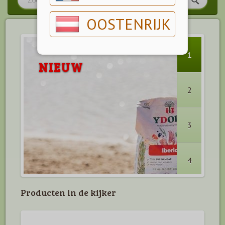
OOSTENRIJK
1
NIEUW
2
3
4
Producten in de kijker