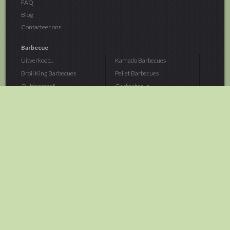
FAQ
Blog
Contacteer ons
Barbecue
Uitverkoop...
Kamado Barbecues
Broil King Barbecues
Pellet Barbecues
Outdoorchef...
Gasbarbecue
Monolith Kamado...
Houtskoolbarbecue
The Bastard...
Hout Barbecue
Kamado Joe Barbecue
Vuurschalen &...
Traeger Pellet...
Buitenovens
> Meer categoriën
Tuin
Dier
Brandstoffen
Winterartikelen
Laarzen & Klompen
Hond
Brievenbussen
Neerhofdier
Huis & Keuken
Kat