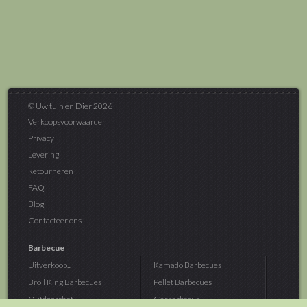
© Uw tuin en Dier 2026
Verkoopsvoorwaarden
Privacy
Levering
Retourneren
FAQ
Blog
Contacteer ons
Barbecue
Uitverkoop...
Kamado Barbecues
Broil King Barbecues
Pellet Barbecues
Outdoorchef...
Gasbarbecue