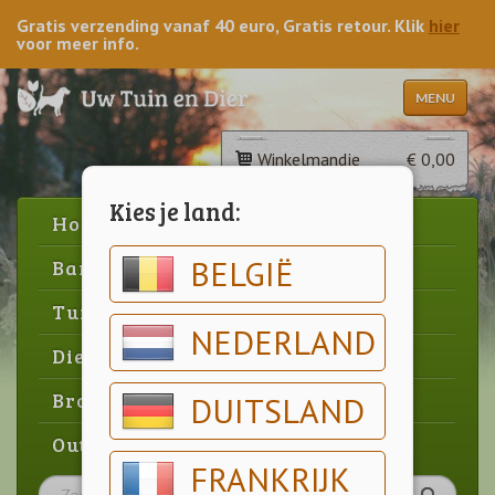
Gratis verzending vanaf 40 euro, Gratis retour. Klik
hier
voor meer info.
MENU
Winkelmandje
€ 0,00
Kies je land:
Home
BELGIË
Barbecue
Tuin
NEDERLAND
Dier
Brood & gebak
DUITSLAND
Outlet
FRANKRIJK