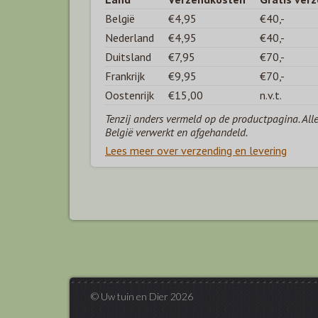
België
€4,95
€40,-
Nederland
€4,95
€40,-
Duitsland
€7,95
€70,-
Frankrijk
€9,95
€70,-
Oostenrijk
€15,00
n.v.t.
Tenzij anders vermeld op de productpagina. All
België verwerkt en afgehandeld.
Lees meer over verzending en levering
© Uw tuin en Dier 2026