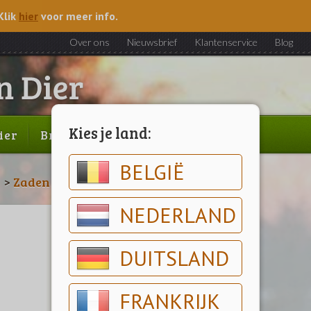
Klik
hier
voor meer info.
Over ons
Nieuwsbrief
Klantenservice
Blog
Kies je land:
ier
Brood & gebak
Outlet
BELGIË
n
>
Zaden
>
Moestuin Zaden Wim Lybaert
NEDERLAND
DUITSLAND
FRANKRIJK