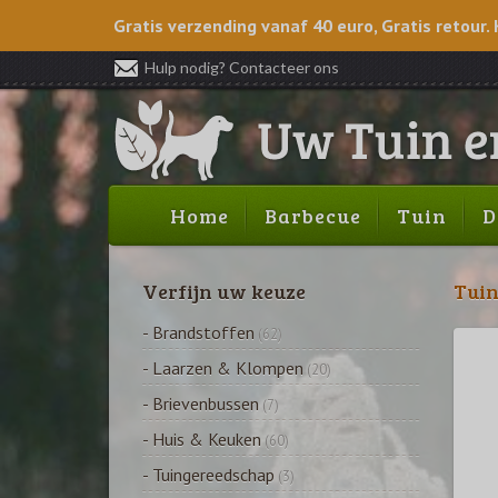
Gratis verzending vanaf 40 euro, Gratis retour. 
Hulp nodig? Contacteer ons
Home
Barbecue
Tuin
D
Verfijn uw keuze
Tui
- Brandstoffen
(62)
- Laarzen & Klompen
(20)
- Brievenbussen
(7)
- Huis & Keuken
(60)
- Tuingereedschap
(3)