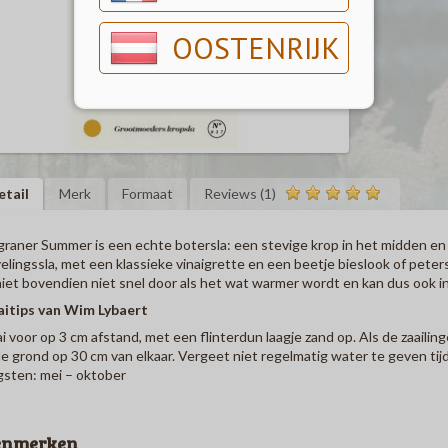
OOSTENRIJK
etail
Merk
Formaat
Reviews (1)
raner Summer is een echte botersla: een stevige krop in het midden en g
velingssla, met een klassieke vinaigrette en een beetje bieslook of peterse
iet bovendien niet snel door als het wat warmer wordt en kan dus ook 
aitips van Wim Lybaert
i voor op 3 cm afstand, met een flinterdun laagje zand op. Als de zaailing
le grond op 30 cm van elkaar. Vergeet niet regelmatig water te geven ti
sten: mei – oktober
enmerken