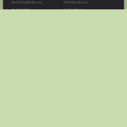
Broil King Barbecues
Pellet Barbecues
Outdoorchef...
Gasbarbecue
Monolith Kamado...
Houtskoolbarbecue
The Bastard...
Hout Barbecue
Kamado Joe Barbecue
Vuurschalen &...
Traeger Pellet...
Buitenovens
> Meer categoriën
Tuin
Dier
Brandstoffen
Winterartikelen
Laarzen & Klompen
Hond
Brievenbussen
Neerhofdier
Huis & Keuken
Kat
Tuingereedschap
Vijver
Tuinbenodigdheden
Aquarium
Moestuin
Vogel
> Meer categoriëen
> Meer categoriëen
Brood & gebak
Outlet