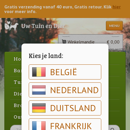
Gratis verzending vanaf 40 euro, Gratis retour. Klik
hier
voor meer info.
MENU
Winkelmandje
€ 0,00
Kies je land:
Home
BELGIË
Barbecue
Tuin
NEDERLAND
Dier
Brood & gebak
DUITSLAND
Outlet
FRANKRIJK