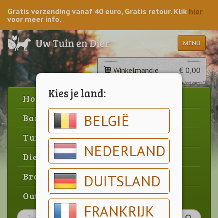
Gratis verzending vanaf 40 euro, Gratis retour. Klik
hier
voor meer info.
MENU
Winkelmandje
€ 0,00
Kies je land:
Home
BELGIË
Barbecue
Tuin
NEDERLAND
Dier
Brood & gebak
DUITSLAND
Outlet
FRANKRIJK