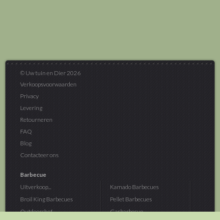
© Uw tuin en Dier 2026
Verkoopsvoorwaarden
Privacy
Levering
Retourneren
FAQ
Blog
Contacteer ons
Barbecue
Uitverkoop...
Kamado Barbecues
Broil King Barbecues
Pellet Barbecues
Outdoorchef...
Gasbarbecue