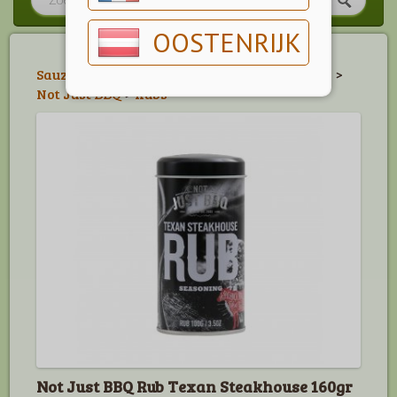
OOSTENRIJK
Sauzen, Kruiden & Marinades
>
Marinades
>
Not Just BBQ
>
Rubs
Not Just BBQ Rub Texan Steakhouse 160gr