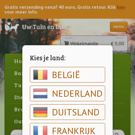
Gratis verzending vanaf 40 euro, Gratis retour. Klik
hier
voor meer info.
MENU
Winkelmandje
€ 0,00
Kies je land:
Home
BELGIË
Barbecue
Tuin
NEDERLAND
Dier
Brood & gebak
DUITSLAND
Outlet
FRANKRIJK