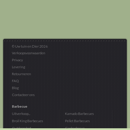
© Uw tuin en Dier 2026
Verkoopsvoorwaarden
Privacy
Levering
Retourneren
FAQ
Blog
Contacteer ons
Barbecue
Uitverkoop...
Kamado Barbecues
Broil King Barbecues
Pellet Barbecues
Outdoorchef...
Gasbarbecue