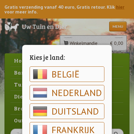
Gratis verzending vanaf 40 euro, Gratis retour. Klik
hier
voor meer info.
MENU
Winkelmandje
€ 0,00
Kies je land:
Home
BELGIË
Barbecue
Tuin
NEDERLAND
Dier
Brood & gebak
DUITSLAND
Outlet
FRANKRIJK