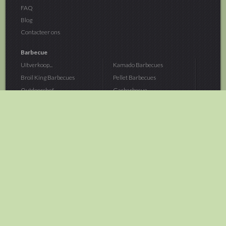
FAQ
Blog
Contacteer ons
Barbecue
Uitverkoop...
Kamado Barbecues
Broil King Barbecues
Pellet Barbecues
Outdoorchef...
Gasbarbecue
Monolith Kamado...
Houtskoolbarbecue
The Bastard...
Hout Barbecue
Kamado Joe Barbecue
Vuurschalen &...
Traeger Pellet...
Buitenovens
> Meer categoriën
Tuin
Dier
Brandstoffen
Winterartikelen
Laarzen & Klompen
Hond
Brievenbussen
Neerhofdier