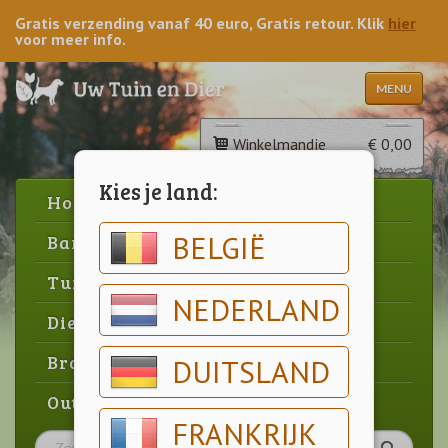
Gratis verzending vanaf 40 euro, Gratis retour. Klik
hier
voor meer info.
MENU
Winkelmandje
€ 0,00
Kies je land:
Home
BELGIË
Barbecue
Tuin
NEDERLAND
Dier
Brood & gebak
DUITSLAND
Outlet
FRANKRIJK