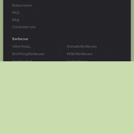
Retourneren
FAQ
Blog
Contacteer ons
Barbecue
Uitverkoop...
Kamado Barbecues
Broil King Barbecues
Pellet Barbecues
Outdoorchef...
Gasbarbecue
Monolith Kamado...
Houtskoolbarbecue
The Bastard...
Hout Barbecue
Kamado Joe Barbecue
Vuurschalen &...
Traeger Pellet...
Buitenovens
> Meer categoriën
Tuin
Dier
Brandstoffen
Winterartikelen
Laarzen & Klompen
Hond