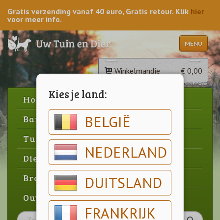
Gratis verzending vanaf 40 euro, Gratis retour. Klik
hier
voor meer info.
MENU
Winkelmandje
€ 0,00
Kies je land:
Home
BELGIË
Barbecue
Tuin
NEDERLAND
Dier
Brood & gebak
DUITSLAND
Outlet
FRANKRIJK