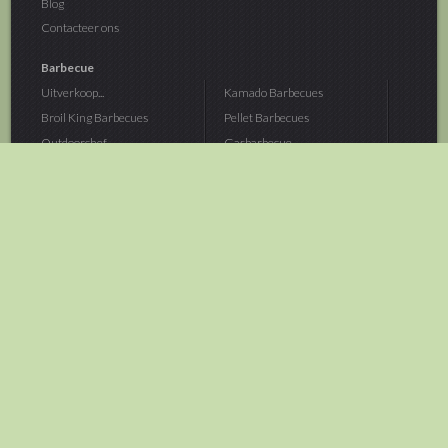
Blog
Contacteer ons
Barbecue
Uitverkoop...
Kamado Barbecues
Broil King Barbecues
Pellet Barbecues
Outdoorchef...
Gasbarbecue
Monolith Kamado...
Houtskoolbarbecue
The Bastard...
Hout Barbecue
Kamado Joe Barbecue
Vuurschalen &...
Traeger Pellet...
Buitenovens
> Meer categoriën
Tuin
Dier
Brandstoffen
Winterartikelen
Laarzen & Klompen
Hond
Brievenbussen
Neerhofdier
Huis & Keuken
Kat
Tuingereedschap
Vijver