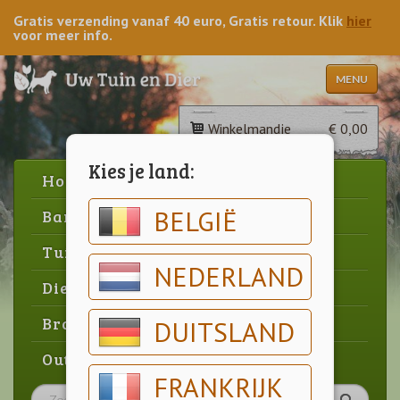
Gratis verzending vanaf 40 euro, Gratis retour. Klik
hier
voor meer info.
MENU
Winkelmandje
€ 0,00
Kies je land:
Home
BELGIË
Barbecue
Tuin
NEDERLAND
Dier
Brood & gebak
DUITSLAND
Outlet
FRANKRIJK