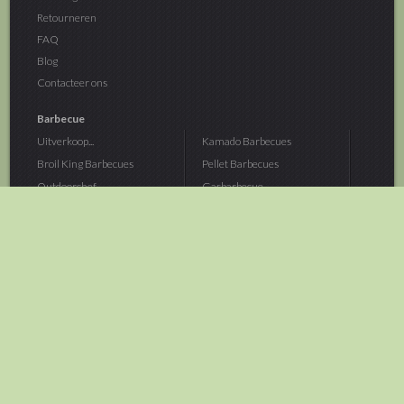
Retourneren
FAQ
Blog
Contacteer ons
Barbecue
Uitverkoop...
Kamado Barbecues
Broil King Barbecues
Pellet Barbecues
Outdoorchef...
Gasbarbecue
Monolith Kamado...
Houtskoolbarbecue
The Bastard...
Hout Barbecue
Kamado Joe Barbecue
Vuurschalen &...
Traeger Pellet...
Buitenovens
> Meer categoriën
Tuin
Dier
Brandstoffen
Winterartikelen
Laarzen & Klompen
Hond