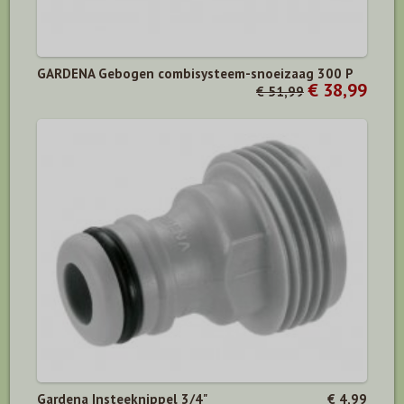
GARDENA Gebogen combisysteem-snoeizaag 300 P
€ 38,99
€ 51,99
Gardena Insteeknippel 3/4"
€ 4,99