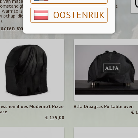
k van materialen die bestendig zijn tegen slechte
omstandigheden, vochtigheid en met een hoge capaciteit
 warmte isolatie. Alfa is de oven vervaardig uit puur
OOSTENRIJK
nschap, die de extra geeft aan uw villa, tuin of outdoor
n.
ucten van dit merk
Beschermhoes Moderno1 Pizze
Alfa Draagtas Portable oven
ase
€ 
€ 129,00