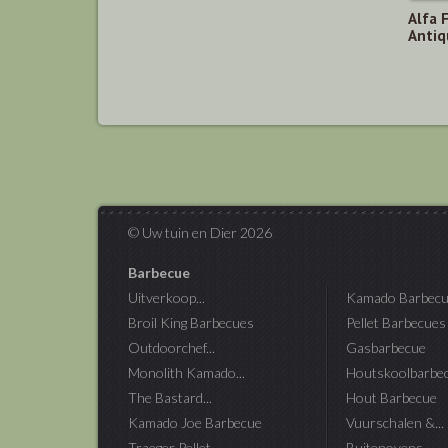
Alfa 
Antiq
© Uw tuin en Dier 2026
Barbecue
Uitverkoop...
Kamado Barbecu
Broil King Barbecues
Pellet Barbecues
Outdoorchef...
Gasbarbecue
Monolith Kamado...
Houtskoolbarbe
The Bastard...
Hout Barbecue
Kamado Joe Barbecue
Vuurschalen &...
Traeger Pellet...
Buitenovens