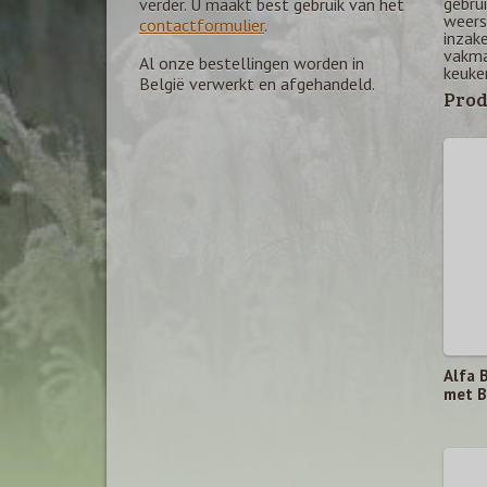
gebrui
verder. U maakt best gebruik van het
weers
contactformulier
.
inzake
vakma
Al onze bestellingen worden in
keuke
België verwerkt en afgehandeld.
Prod
Alfa 
met B