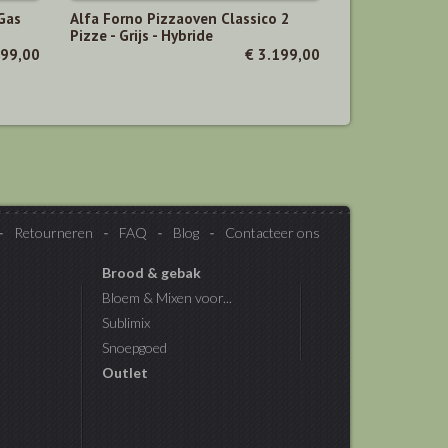
Gas
Alfa Forno Pizzaoven Classico 2
Pizze - Grijs - Hybride
999,00
€ 3.199,00
Retourneren
FAQ
Blog
Contacteer ons
Brood & gebak
Bloem & Mixen voor...
Sublimix
Snoepgoed
Outlet