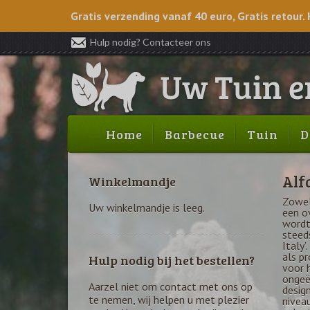
Gratis verzending vanaf 40 euro, Gratis retour. 
Hulp nodig? Contacteer ons
Home
Barbecue
Tuin
D
Alf
Winkelmandje
Zowel 
Uw winkelmandje is leeg.
een o
wordt
steed
Italy’
als p
Hulp nodig bij het bestellen?
voor 
ongeë
Aarzel niet om contact met ons op
desig
te nemen, wij helpen u met plezier
niveau