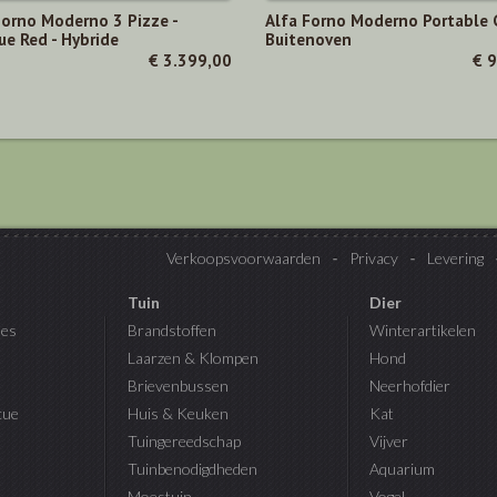
Forno Moderno 3 Pizze -
Alfa Forno Moderno Portable 
ue Red - Hybride
Buitenoven
€ 3.399,00
€ 
Verkoopsvoorwaarden
Privacy
Levering
Tuin
Dier
es
Brandstoffen
Winterartikelen
Laarzen & Klompen
Hond
Brievenbussen
Neerhofdier
cue
Huis & Keuken
Kat
Tuingereedschap
Vijver
Tuinbenodigdheden
Aquarium
Moestuin
Vogel