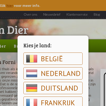
Klik
hier
voor meer info.
Over ons
Nieuwsbrief
Klantenservice
Blog
Kies je land:
ier
Brood & gebak
Outlet
BELGIË
a Forni
thuis als in de pizzeria. Een traditioneel gereedschap zoals
NEDERLAND
ven veranderen in een designobject dat over de hele wereld
 geprezen als standaard voor hoge kwaliteit; dat was
s onze missie. We wilden eer brengen aan het label ‘Made in
. Dat is de reden waren Alfa ovens bedacht en ontworpen zijn
DUITSLAND
rofessionele ovens die uitstekende resultaten garanderen
het bakken van pizza en brood. Gecombineerd met een
venaard gemak in gebruik en onderhoud. Onze originele en
n gepatenteerde ovens bieden een kookervaring van hoog
FRANKRIJK
 binnen uw outdoor keuken of tuin. Dit alles dankzij het