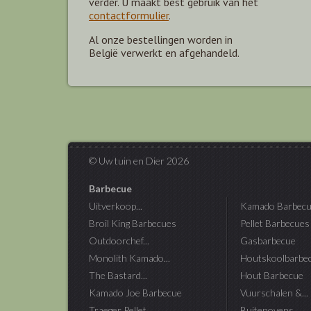
verder. U maakt best gebruik van het
contactformulier
.
Al onze bestellingen worden in
België verwerkt en afgehandeld.
© Uw tuin en Dier 2026
Barbecue
Uitverkoop...
Kamado Barbecu
Broil King Barbecues
Pellet Barbecues
Outdoorchef...
Gasbarbecue
Monolith Kamado...
Houtskoolbarbe
The Bastard...
Hout Barbecue
Kamado Joe Barbecue
Vuurschalen &...
Traeger Pellet...
Buitenovens