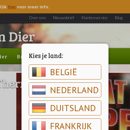
Klik
hier
voor meer info.
Over ons
Nieuwsbrief
Klantenservice
Blog
Kies je land:
ier
Brood & gebak
Outlet
BELGIË
Thermo Kleding
NEDERLAND
DUITSLAND
FRANKRIJK