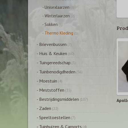
- Unisexlaarzen
(8)
- Winterlaarzen
(2)
- Sokken
(3)
Prod
- Thermo Kleding
(1)
- Brievenbussen
(7)
- Huis & Keuken
(60)
- Tuingereedschap
(3)
- Tuinbenodigdheden
(56)
- Moestuin
(4)
- Meststoffen
(35)
- Bestrijdingsmiddelen
(107)
Apoll
- Zaden
(22)
- Speeltoestellen
(7)
- Tuinhuizen & Carports
(4)