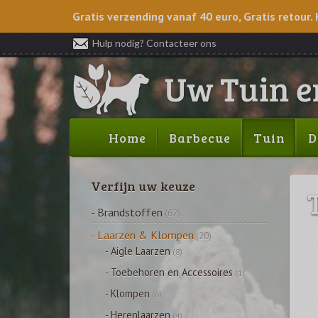
Gratis verzending vanaf 40 euro, Gratis retour. 
Hulp nodig? Contacteer ons
Home
Barbecue
Tuin
D
Verfijn uw keuze
- Brandstoffen
(62)
- Laarzen & Klompen
(20)
- Aigle Laarzen
(8)
- Toebehoren en Accessoires
(1)
- Klompen
(6)
- Herenlaarzen
(4)