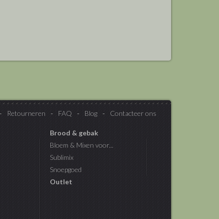
Retourneren
FAQ
Blog
Contacteer ons
Brood & gebak
Bloem & Mixen voor...
Sublimix
Snoepgoed
Outlet