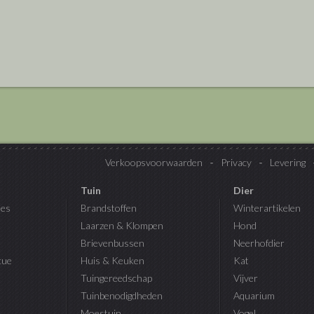
Verkoopsvoorwaarden
Privacy
Levering
Tuin
Dier
es
Brandstoffen
Winterartikelen
Laarzen & Klompen
Hond
Brievenbussen
Neerhofdier
cue
Huis & Keuken
Kat
Tuingereedschap
Vijver
Tuinbenodigdheden
Aquarium
Moestuin
Vogel