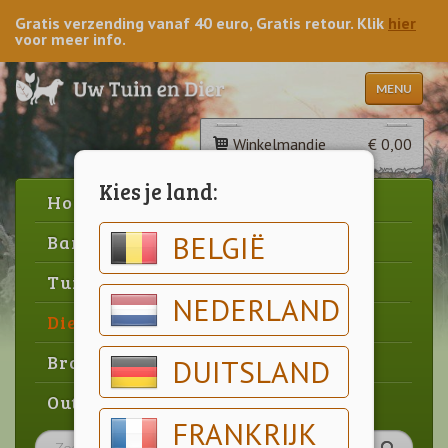
Gratis verzending vanaf 40 euro, Gratis retour. Klik
hier
voor meer info.
MENU
Winkelmandje
€ 0,00
Kies je land:
Home
BELGIË
Barbecue
Tuin
NEDERLAND
Dier
Brood & gebak
DUITSLAND
Outlet
FRANKRIJK