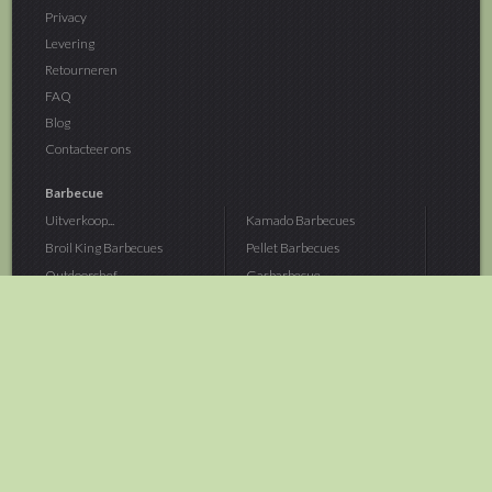
Privacy
Levering
Retourneren
FAQ
Blog
Contacteer ons
Barbecue
Uitverkoop...
Kamado Barbecues
Broil King Barbecues
Pellet Barbecues
Outdoorchef...
Gasbarbecue
Monolith Kamado...
Houtskoolbarbecue
The Bastard...
Hout Barbecue
Kamado Joe Barbecue
Vuurschalen &...
Traeger Pellet...
Buitenovens
> Meer categoriën
Tuin
Dier
Brandstoffen
Winterartikelen