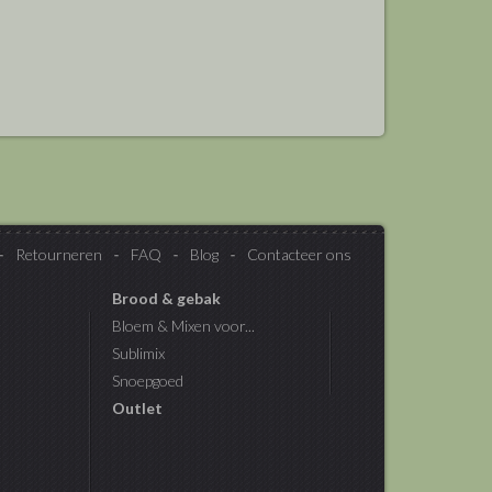
Retourneren
FAQ
Blog
Contacteer ons
Brood & gebak
Bloem & Mixen voor...
Sublimix
Snoepgoed
Outlet