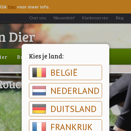
Klik
hier
voor meer info.
Over ons
Nieuwsbrief
Klantenservice
Blog
Kies je land:
ier
Brood & gebak
Outlet
BELGIË
Rouchette
NEDERLAND
DUITSLAND
FRANKRIJK