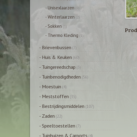
- Unisexlaarzen
(8)
- Winterlaarzen
(2)
- Sokken
(3)
Prod
- Thermo Kleding
(1)
- Brievenbussen
(7)
- Huis & Keuken
(60)
- Tuingereedschap
(3)
- Tuinbenodigdheden
(56)
- Moestuin
(4)
- Meststoffen
(35)
- Bestrijdingsmiddelen
(107)
- Zaden
(22)
- Speeltoestellen
(7)
- Tuinhuizen & Carports
(4)