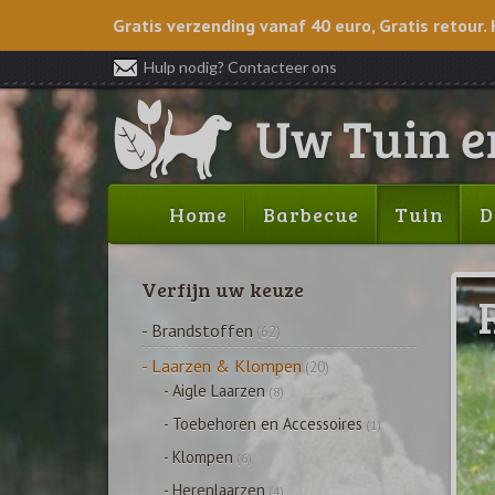
Gratis verzending vanaf 40 euro, Gratis retour. 
Hulp nodig? Contacteer ons
Home
Barbecue
Tuin
D
Verfijn uw keuze
- Brandstoffen
(62)
- Laarzen & Klompen
(20)
- Aigle Laarzen
(8)
- Toebehoren en Accessoires
(1)
- Klompen
(6)
- Herenlaarzen
(4)