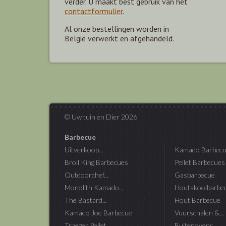
verder. U maakt best gebruik van het
contactformulier
.
Al onze bestellingen worden in
België verwerkt en afgehandeld.
© Uw tuin en Dier 2026
Barbecue
Uitverkoop...
Kamado Barbecu
Broil King Barbecues
Pellet Barbecues
Outdoorchef...
Gasbarbecue
Monolith Kamado...
Houtskoolbarbe
The Bastard...
Hout Barbecue
Kamado Joe Barbecue
Vuurschalen &...
Traeger Pellet...
Buitenovens