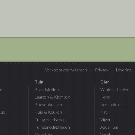
Verkoopsvoorwaarden
Privacy
Levering
Tuin
Dier
es
Brandstoffen
Winterartikelen
Laarzen & Klompen
Hond
Brievenbussen
Neerhofdier
cue
Huis & Keuken
Kat
Tuingereedschap
Vijver
Tuinbenodigdheden
Aquarium
Moestuin
Vogel