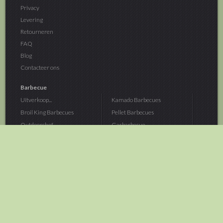
Privacy
Levering
Retourneren
FAQ
Blog
Contacteer ons
Barbecue
Uitverkoop...
Kamado Barbecues
Broil King Barbecues
Pellet Barbecues
Outdoorchef...
Gasbarbecue
Monolith Kamado...
Houtskoolbarbecue
The Bastard...
Hout Barbecue
Kamado Joe Barbecue
Vuurschalen &...
Traeger Pellet...
Buitenovens
> Meer categoriën
Tuin
Dier
Brandstoffen
Winterartikelen