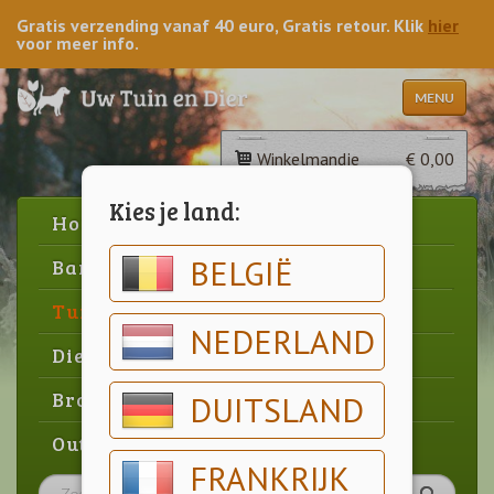
Gratis verzending vanaf 40 euro, Gratis retour. Klik
hier
voor meer info.
MENU
Winkelmandje
€ 0,00
Kies je land:
Home
BELGIË
Barbecue
Tuin
NEDERLAND
Dier
Brood & gebak
DUITSLAND
Outlet
FRANKRIJK