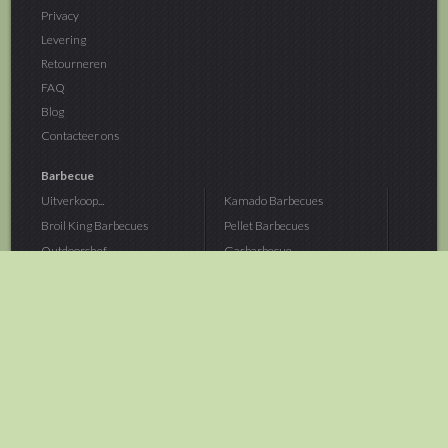
Privacy
Levering
Retourneren
FAQ
Blog
Contacteer ons
Barbecue
Uitverkoop...
Kamado Barbecues
Broil King Barbecues
Pellet Barbecues
Outdoorchef...
Gasbarbecue
Monolith Kamado...
Houtskoolbarbecue
The Bastard...
Hout Barbecue
Kamado Joe Barbecue
Vuurschalen &...
Traeger Pellet...
Buitenovens
> Meer categoriën
Tuin
Dier
Brandstoffen
Winterartikelen