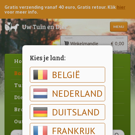
Gratis verzending vanaf 40 euro, Gratis retour. Klik
hier
voor meer info.
MENU
Winkelmandje
€ 0,00
Kies je land:
Home
BELGIË
Barbecue
Tuin
NEDERLAND
Dier
Brood & gebak
DUITSLAND
Outlet
FRANKRIJK