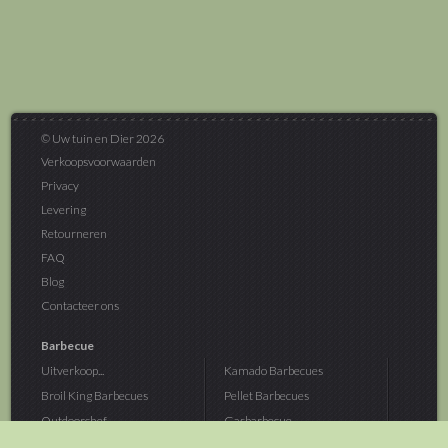
© Uw tuin en Dier 2026
Verkoopsvoorwaarden
Privacy
Levering
Retourneren
FAQ
Blog
Contacteer ons
Barbecue
Uitverkoop...
Kamado Barbecues
Broil King Barbecues
Pellet Barbecues
Outdoorchef...
Gasbarbecue
Monolith Kamado...
Houtskoolbarbecue