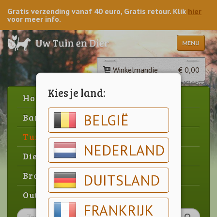
Gratis verzending vanaf 40 euro, Gratis retour. Klik
hier
voor meer info.
MENU
Winkelmandje
€ 0,00
Kies je land:
Home
BELGIË
Barbecue
Tuin
NEDERLAND
Dier
Brood & gebak
DUITSLAND
Outlet
FRANKRIJK