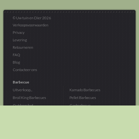
© Uw tuin en Dier 2026
Verkoopsvoorwaarden
Privacy
Levering
Retourneren
FAQ
Blog
Contacteer ons
Barbecue
Uitverkoop...
Kamado Barbecues
Broil King Barbecues
Pellet Barbecues
Outdoorchef...
Gasbarbecue
Monolith Kamado...
Houtskoolbarbecue
The Bastard...
Hout Barbecue
Kamado Joe Barbecue
Vuurschalen &...
Traeger Pellet...
Buitenovens