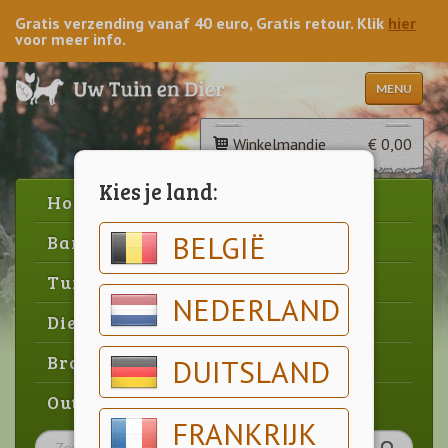
Gratis verzending vanaf 40 euro, Gratis retour. Klik
hier
voor meer info.
MENU
Winkelmandje
€ 0,00
Kies je land:
Home
BELGIË
Barbecue
Tuin
NEDERLAND
Dier
Brood & gebak
DUITSLAND
Outlet
FRANKRIJK