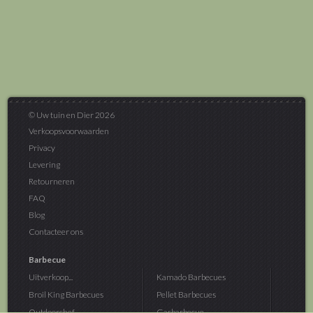
© Uw tuin en Dier 2026
Verkoopsvoorwaarden
Privacy
Levering
Retourneren
FAQ
Blog
Contacteer ons
Barbecue
Uitverkoop...
Kamado Barbecues
Broil King Barbecues
Pellet Barbecues
Outdoorchef...
Gasbarbecue