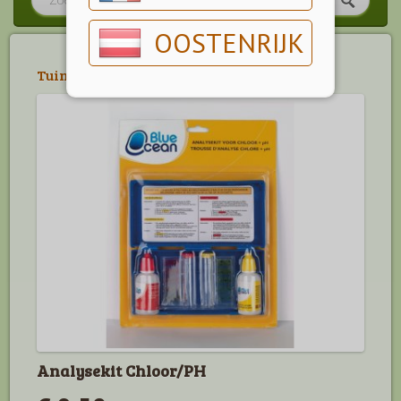
OOSTENRIJK
Tuin
>
Zwembad
>
Onderhoud
Analysekit Chloor/PH