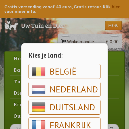
Gratis verzending vanaf 40 euro, Gratis retour. Klik
hier
voor meer info.
MENU
Winkelmandje
€ 0,00
Kies je land:
Home
BELGIË
Barbecue
Tuin
NEDERLAND
Dier
Brood & gebak
DUITSLAND
Outlet
FRANKRIJK