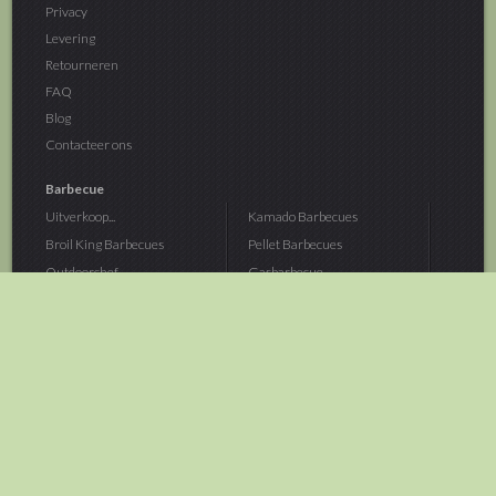
Privacy
Levering
Retourneren
FAQ
Blog
Contacteer ons
Barbecue
Uitverkoop...
Kamado Barbecues
Broil King Barbecues
Pellet Barbecues
Outdoorchef...
Gasbarbecue
Monolith Kamado...
Houtskoolbarbecue
The Bastard...
Hout Barbecue
Kamado Joe Barbecue
Vuurschalen &...
Traeger Pellet...
Buitenovens
> Meer categoriën
Tuin
Dier
Brandstoffen
Winterartikelen