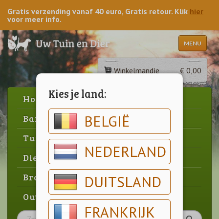
Gratis verzending vanaf 40 euro, Gratis retour. Klik
hier
voor meer info.
MENU
Winkelmandje
€ 0,00
Kies je land:
Home
BELGIË
Barbecue
Tuin
NEDERLAND
Dier
Brood & gebak
DUITSLAND
Outlet
FRANKRIJK