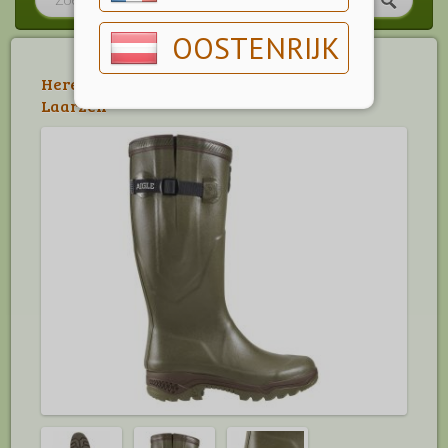
OOSTENRIJK
Herenlaarzen
>
Unisexlaarzen
>
Aigle
Laarzen