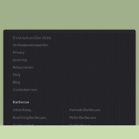
© Uw tuin en Dier 2026
Verkoopsvoorwaarden
Privacy
Levering
Retourneren
FAQ
Blog
Contacteer ons
Barbecue
Uitverkoop...
Kamado Barbecues
Broil King Barbecues
Pellet Barbecues
Outdoorchef...
Gasbarbecue
Monolith Kamado...
Houtskoolbarbecue