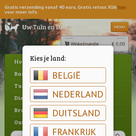
Gratis verzending vanaf 40 euro, Gratis retour. Klik
hier
voor meer info.
MENU
Winkelmandje
€ 0,00
Kies je land:
Home
BELGIË
Barbecue
Tuin
NEDERLAND
Dier
Brood & gebak
DUITSLAND
Outlet
FRANKRIJK