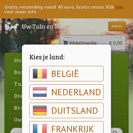
Gratis verzending vanaf 40 euro, Gratis retour. Klik
hier
voor meer info.
MENU
Winkelmandje
€ 0,00
Kies je land:
Home
BELGIË
Barbecue
Tuin
NEDERLAND
Dier
Brood & gebak
DUITSLAND
Outlet
FRANKRIJK