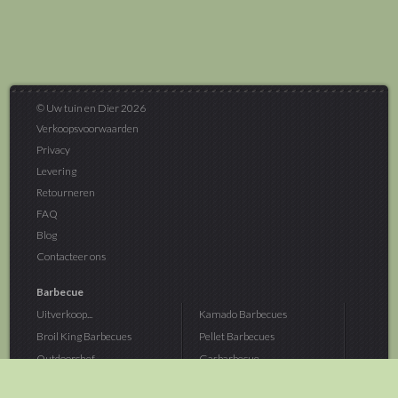
© Uw tuin en Dier 2026
Verkoopsvoorwaarden
Privacy
Levering
Retourneren
FAQ
Blog
Contacteer ons
Barbecue
Uitverkoop...
Kamado Barbecues
Broil King Barbecues
Pellet Barbecues
Outdoorchef...
Gasbarbecue
Monolith Kamado...
Houtskoolbarbecue