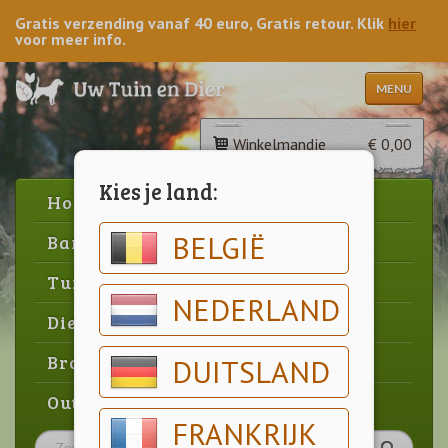
Gratis verzending vanaf 40 euro, Gratis retour. Klik
hier
voor meer info.
MENU
Winkelmandje
€ 0,00
Kies je land:
Home
BELGIË
Barbecue
Tuin
NEDERLAND
Dier
Brood & gebak
DUITSLAND
Outlet
FRANKRIJK