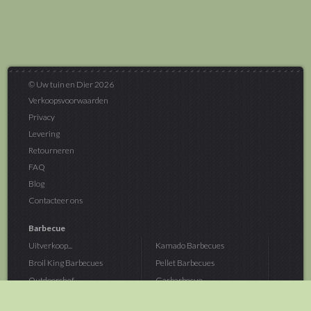
© Uw tuin en Dier 2026
Verkoopsvoorwaarden
Privacy
Levering
Retourneren
FAQ
Blog
Contacteer ons
Barbecue
Uitverkoop...
Kamado Barbecues
Broil King Barbecues
Pellet Barbecues
Outdoorchef...
Gasbarbecue
Monolith Kamado...
Houtskoolbarbecue