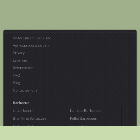
© Uw tuin en Dier 2026
Verkoopsvoorwaarden
Privacy
Levering
Retourneren
FAQ
Blog
Contacteer ons
Barbecue
Uitverkoop...
Kamado Barbecues
Broil King Barbecues
Pellet Barbecues
Outdoorchef...
Gasbarbecue
Monolith Kamado...
Houtskoolbarbecue