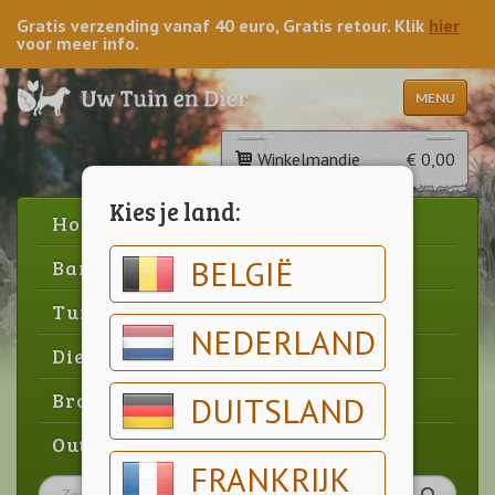
Gratis verzending vanaf 40 euro, Gratis retour. Klik
hier
voor meer info.
MENU
Winkelmandje
€ 0,00
Kies je land:
Home
BELGIË
Barbecue
Tuin
NEDERLAND
Dier
Brood & gebak
DUITSLAND
Outlet
FRANKRIJK