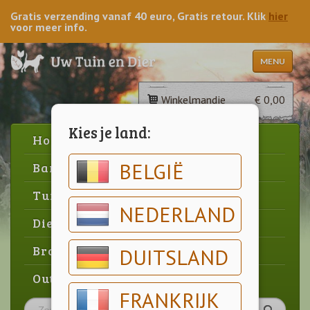
Gratis verzending vanaf 40 euro, Gratis retour. Klik
hier
voor meer info.
MENU
Winkelmandje
€ 0,00
Kies je land:
Home
BELGIË
Barbecue
Tuin
NEDERLAND
Dier
Brood & gebak
DUITSLAND
Outlet
FRANKRIJK