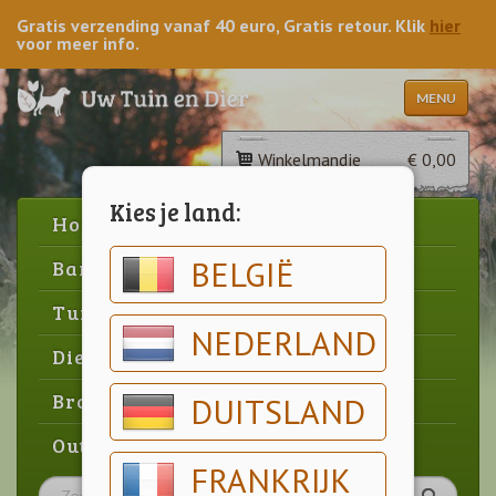
Gratis verzending vanaf 40 euro, Gratis retour. Klik
hier
voor meer info.
MENU
Winkelmandje
€ 0,00
Kies je land:
Home
BELGIË
Barbecue
Tuin
NEDERLAND
Dier
Brood & gebak
DUITSLAND
Outlet
FRANKRIJK