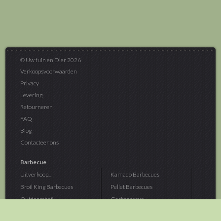
© Uw tuin en Dier 2026
Verkoopsvoorwaarden
Privacy
Levering
Retourneren
FAQ
Blog
Contacteer ons
Barbecue
Uitverkoop...
Kamado Barbecues
Broil King Barbecues
Pellet Barbecues
Outdoorchef...
Gasbarbecue
Monolith Kamado...
Houtskoolbarbecue