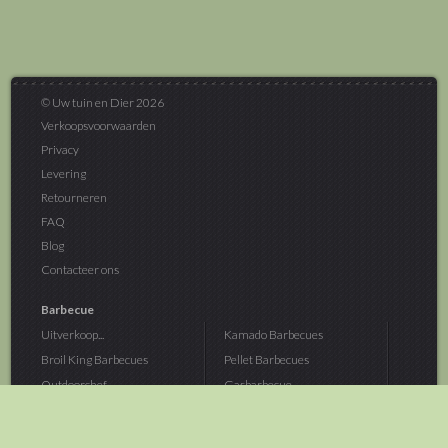
© Uw tuin en Dier 2026
Verkoopsvoorwaarden
Privacy
Levering
Retourneren
FAQ
Blog
Contacteer ons
Barbecue
Uitverkoop...
Kamado Barbecues
Broil King Barbecues
Pellet Barbecues
Outdoorchef...
Gasbarbecue
Monolith Kamado...
Houtskoolbarbecue
The Bastard...
Hout Barbecue