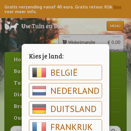
Gratis verzending vanaf 40 euro, Gratis retour. Klik
hier
voor meer info.
MENU
Winkelmandje
€ 0,00
Kies je land:
Home
BELGIË
Barbecue
Tuin
NEDERLAND
Dier
Brood & gebak
DUITSLAND
Outlet
FRANKRIJK