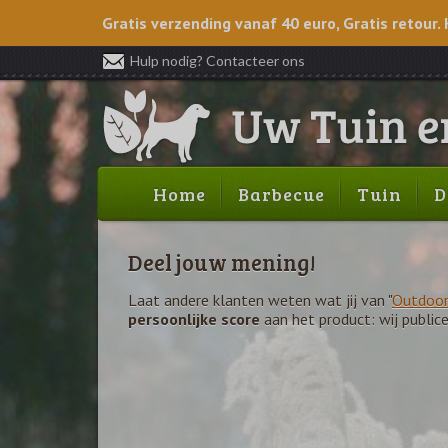
Gratis verzending vanaf 40 euro, Gratis retour. 
Hulp nodig? Contacteer ons
Home
Barbecue
Tuin
D
Deel jouw mening!
Laat andere klanten weten wat jij van "
Outdoor
persoonlijke score
aan het product: wij public