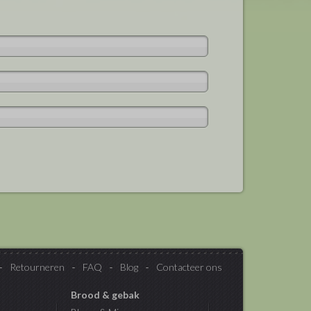
Retourneren
FAQ
Blog
Contacteer ons
Brood & gebak