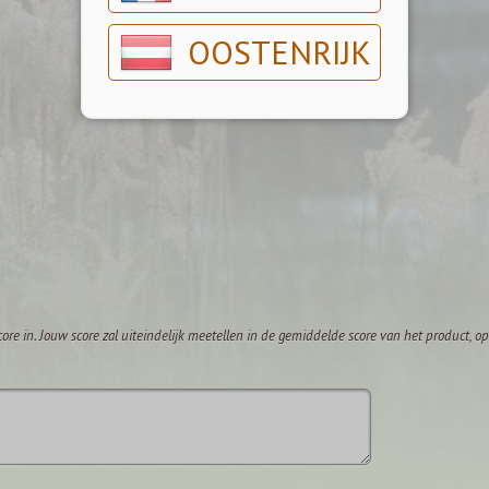
OOSTENRIJK
core in. Jouw score zal uiteindelijk meetellen in de gemiddelde score van het product, 