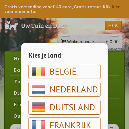
Gratis verzending vanaf 40 euro, Gratis retour. Klik
hier
voor meer info.
MENU
Winkelmandje
€ 0,00
Kies je land:
Home
BELGIË
Barbecue
Tuin
NEDERLAND
Dier
Brood & gebak
DUITSLAND
Outlet
FRANKRIJK