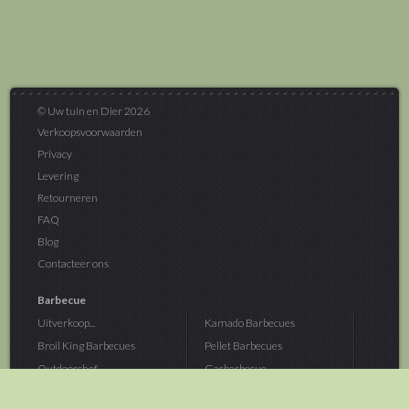
© Uw tuin en Dier 2026
Verkoopsvoorwaarden
Privacy
Levering
Retourneren
FAQ
Blog
Contacteer ons
Barbecue
Uitverkoop...
Kamado Barbecues
Broil King Barbecues
Pellet Barbecues
Outdoorchef...
Gasbarbecue
Monolith Kamado...
Houtskoolbarbecue