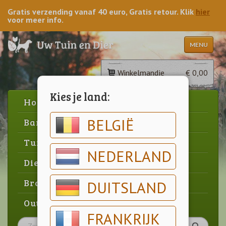
Gratis verzending vanaf 40 euro, Gratis retour. Klik
hier
voor meer info.
MENU
Winkelmandje
€ 0,00
Kies je land:
Home
BELGIË
Barbecue
Tuin
NEDERLAND
Dier
Brood & gebak
DUITSLAND
Outlet
FRANKRIJK