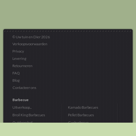
© Uw tuin en Dier 2026
Verkoopsvoorwaarden
Privacy
Levering
Retourneren
FAQ
Blog
Contacteer ons
Barbecue
Uitverkoop...
Kamado Barbecues
Broil King Barbecues
Pellet Barbecues
Outdoorchef...
Gasbarbecue
Monolith Kamado...
Houtskoolbarbecue