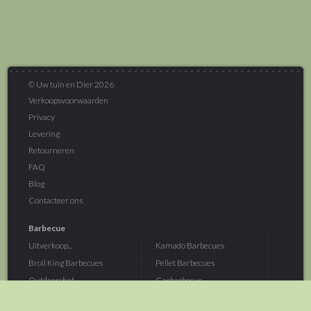
© Uw tuin en Dier 2026
Verkoopsvoorwaarden
Privacy
Levering
Retourneren
FAQ
Blog
Contacteer ons
Barbecue
Uitverkoop...
Kamado Barbecues
Broil King Barbecues
Pellet Barbecues
Outdoorchef...
Gasbarbecue
Monolith Kamado...
Houtskoolbarbecue