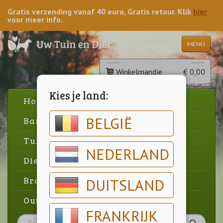
Gratis verzending vanaf 40 euro, Gratis retour. Klik
hier
voor meer info.
MENU
Winkelmandje
€ 0,00
Kies je land:
Home
BELGIË
Barbecue
Tuin
NEDERLAND
Dier
Brood & gebak
DUITSLAND
Outlet
FRANKRIJK