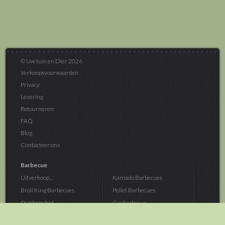
© Uw tuin en Dier 2026
Verkoopsvoorwaarden
Privacy
Levering
Retourneren
FAQ
Blog
Contacteer ons
Barbecue
Uitverkoop...
Kamado Barbecues
Broil King Barbecues
Pellet Barbecues
Outdoorchef...
Gasbarbecue
Monolith Kamado...
Houtskoolbarbecue