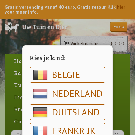
Gratis verzending vanaf 40 euro, Gratis retour. Klik
hier
voor meer info.
MENU
Winkelmandje
€ 0,00
Kies je land:
Home
BELGIË
Barbecue
Tuin
NEDERLAND
Dier
Brood & gebak
DUITSLAND
Outlet
FRANKRIJK