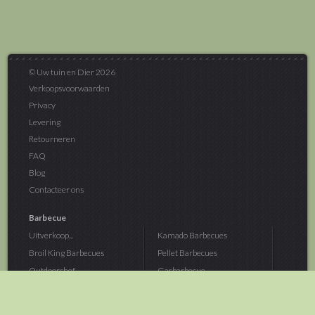
© Uw tuin en Dier 2026
Verkoopsvoorwaarden
Privacy
Levering
Retourneren
FAQ
Blog
Contacteer ons
Barbecue
Uitverkoop...
Kamado Barbecues
Broil King Barbecues
Pellet Barbecues
Outdoorchef...
Gasbarbecue
Monolith Kamado...
Houtskoolbarbecue
The Bastard...
Hout Barbecue