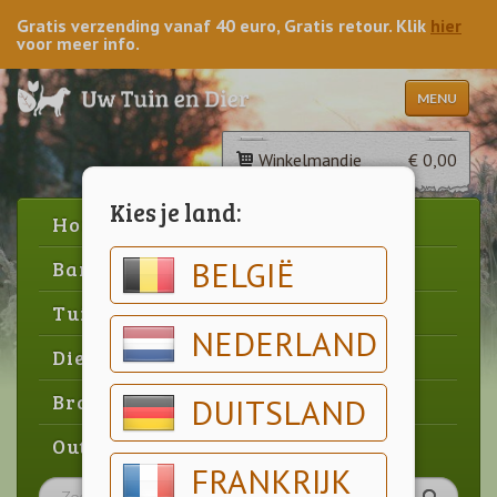
Gratis verzending vanaf 40 euro, Gratis retour. Klik
hier
voor meer info.
MENU
Winkelmandje
€ 0,00
Kies je land:
Home
BELGIË
Barbecue
Tuin
NEDERLAND
Dier
Brood & gebak
DUITSLAND
Outlet
FRANKRIJK