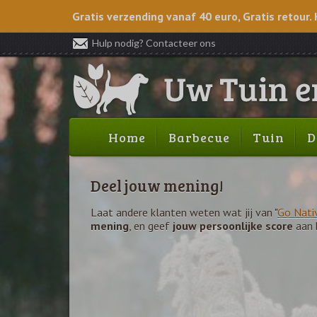
Gratis verzending vanaf 40 euro, Gratis retour. 
Hulp nodig? Contacteer ons
Home
Barbecue
Tuin
D
Deel jouw mening!
Laat andere klanten weten wat jij van "
Go Nati
mening
, en geef
jouw persoonlijke score
aan 