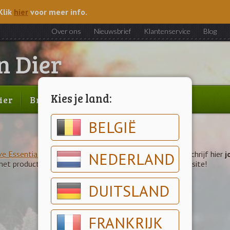
Klik
hier
voor meer info.
Over ons
Nieuwsbrief
Klantenservice
Blog
Kies je land:
ier
Brood & gebak
Outlet
BELGIË
ve Essentials Hondensnoepjes met Zalm 100gr
NEDERLAND
" vindt. Schrijf hier
j
het product: wij publiceren het met plezier op onze website!
DUITSLAND
FRANKRIJK