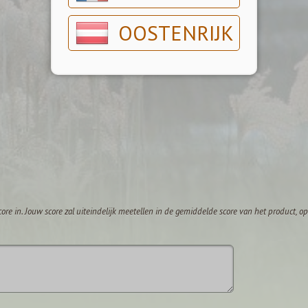
OOSTENRIJK
core in. Jouw score zal uiteindelijk meetellen in de gemiddelde score van het product, 