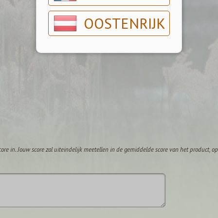
OOSTENRIJK
core in. Jouw score zal uiteindelijk meetellen in de gemiddelde score van het product, 