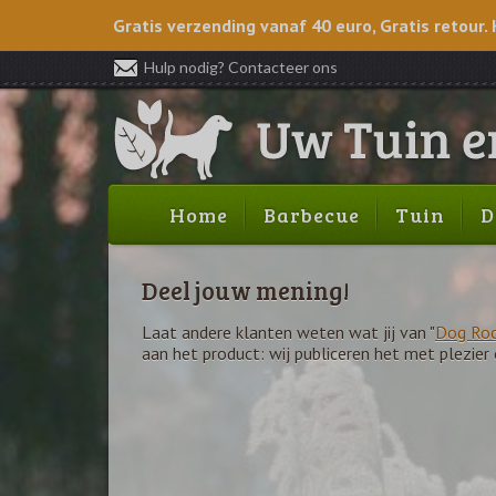
Gratis verzending vanaf 40 euro, Gratis retour. 
Hulp nodig? Contacteer ons
Home
Barbecue
Tuin
D
Deel jouw mening!
Laat andere klanten weten wat jij van "
Dog Ro
aan het product: wij publiceren het met plezier