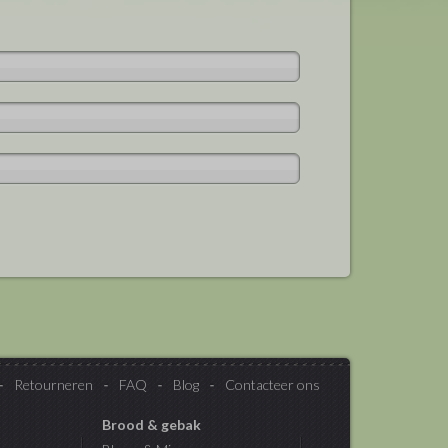
Retourneren
FAQ
Blog
Contacteer ons
Brood & gebak