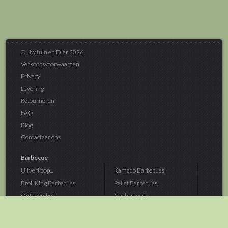
© Uw tuin en Dier 2026
Verkoopsvoorwaarden
Privacy
Levering
Retourneren
FAQ
Blog
Contacteer ons
Barbecue
Uitverkoop...
Kamado Barbecues
Broil King Barbecues
Pellet Barbecues
Outdoorchef...
Gasbarbecue
Monolith Kamado...
Houtskoolbarbecue
The Bastard...
Hout Barbecue