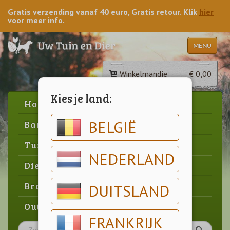
Gratis verzending vanaf 40 euro, Gratis retour. Klik
hier
voor meer info.
MENU
Winkelmandje
€ 0,00
Kies je land:
Home
BELGIË
Barbecue
Tuin
NEDERLAND
Dier
Brood & gebak
DUITSLAND
Outlet
FRANKRIJK