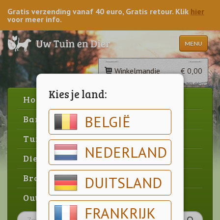
Gratis verzending vanaf 40 euro, Gratis retour. Klik
hier
voor meer info.
MENU
Winkelmandje
€ 0,00
Kies je land:
Home
BELGIË
Barbecue
Tuin
NEDERLAND
Dier
Brood & gebak
DUITSLAND
Outlet
FRANKRIJK