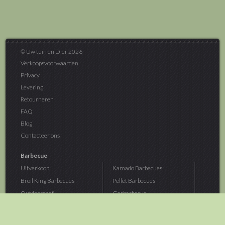
© Uw tuin en Dier 2026
Verkoopsvoorwaarden
Privacy
Levering
Retourneren
FAQ
Blog
Contacteer ons
Barbecue
Uitverkoop...
Kamado Barbecues
Broil King Barbecues
Pellet Barbecues
Outdoorchef...
Gasbarbecue
Monolith Kamado...
Houtskoolbarbecue
The Bastard...
Hout Barbecue