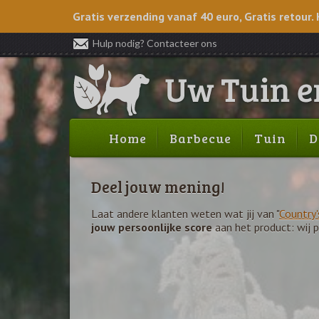
Gratis verzending vanaf 40 euro, Gratis retour. 
Hulp nodig? Contacteer ons
Home
Barbecue
Tuin
D
Deel jouw mening!
Laat andere klanten weten wat jij van "
Country
jouw persoonlijke score
aan het product: wij 