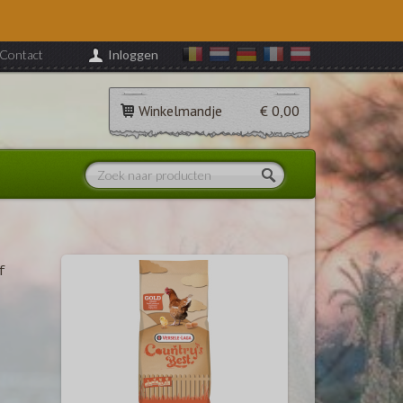
Contact
Inloggen
Winkelmandje
€ 0,00
f