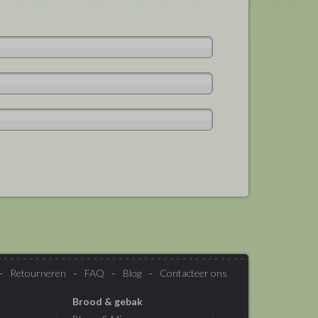
Retourneren
FAQ
Blog
Contacteer ons
Brood & gebak