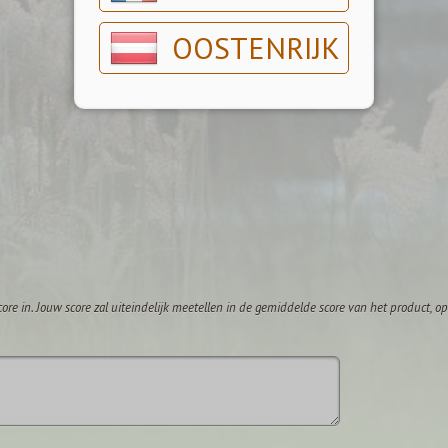
OOSTENRIJK
core in. Jouw score zal uiteindelijk meetellen in de gemiddelde score van het product, 