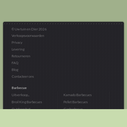
© Uw tuin en Dier 2026
Verkoopsvoorwaarden
Privacy
Levering
Retourneren
FAQ
Blog
Contacteer ons
Barbecue
Uitverkoop...
Kamado Barbecues
Broil King Barbecues
Pellet Barbecues
Outdoorchef...
Gasbarbecue
Monolith Kamado...
Houtskoolbarbecue
The Bastard...
Hout Barbecue