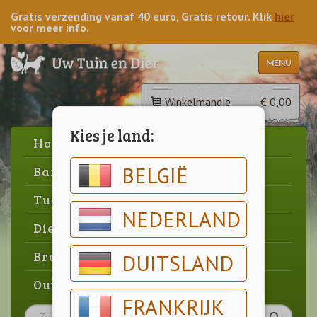
Gratis verzending vanaf 40 euro, Gratis retour. Klik
hier
voor meer info.
MENU
Winkelmandje
€ 0,00
Kies je land:
Home
BELGIË
Barbecue
Tuin
NEDERLAND
Dier
Brood & gebak
DUITSLAND
Outlet
FRANKRIJK