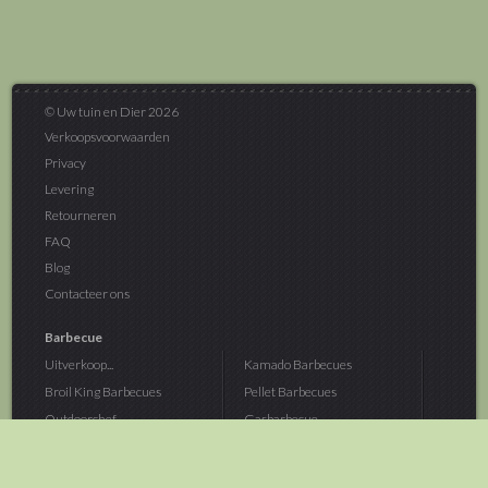
© Uw tuin en Dier 2026
Verkoopsvoorwaarden
Privacy
Levering
Retourneren
FAQ
Blog
Contacteer ons
Barbecue
Uitverkoop...
Kamado Barbecues
Broil King Barbecues
Pellet Barbecues
Outdoorchef...
Gasbarbecue
Monolith Kamado...
Houtskoolbarbecue
The Bastard...
Hout Barbecue