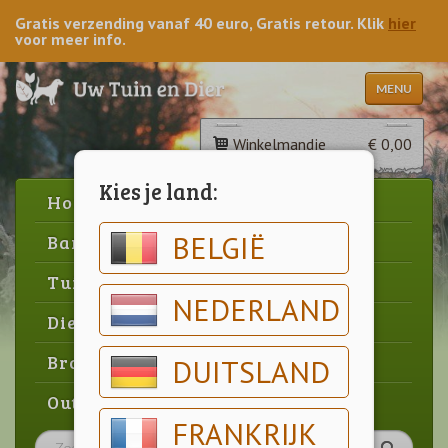
Gratis verzending vanaf 40 euro, Gratis retour. Klik
hier
voor meer info.
MENU
Winkelmandje
€ 0,00
Kies je land:
Home
BELGIË
Barbecue
Tuin
NEDERLAND
Dier
Brood & gebak
DUITSLAND
Outlet
FRANKRIJK