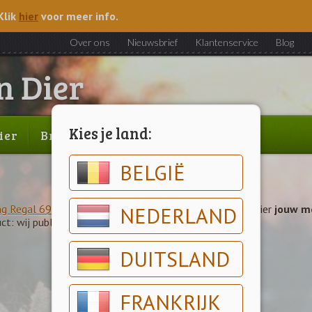
Klik
hier
voor meer info.
Over ons
Nieuwsbrief
Klantenservice
Blog
Kies je land:
ier
Brood & gebak
Outlet
BELGIË
ng Regal 690 Gasbarbecue incl. Braadspit
NEDERLAND
" vindt. Schrijf hier
jouw m
ct: wij publiceren het met plezier op onze website!
DUITSLAND
FRANKRIJK