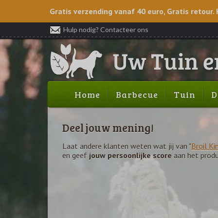
Gratis verzending vanaf 40 euro, Gratis retour. 
Hulp nodig? Contacteer ons
Home
Barbecue
Tuin
D
Deel jouw mening!
Laat andere klanten weten wat jij van "
Broil Ki
en geef
jouw persoonlijke score
aan het produ