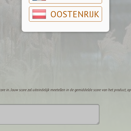
OOSTENRIJK
core in. Jouw score zal uiteindelijk meetellen in de gemiddelde score van het product, 