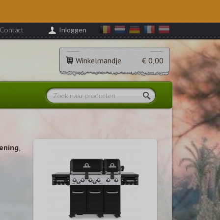
Contact
Inloggen
Winkelmandje
€ 0,00
ening
,