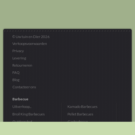
© Uw tuin en Dier 2026
Verkoopsvoorwaarden
Privacy
Levering
Retourneren
FAQ
Blog
Contacteer ons
Barbecue
Uitverkoop...
Kamado Barbecues
Broil King Barbecues
Pellet Barbecues
Outdoorchef...
Gasbarbecue
Monolith Kamado...
Houtskoolbarbecue