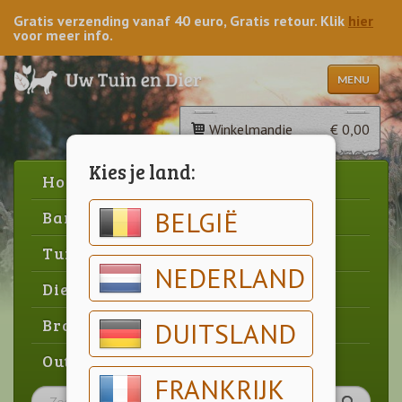
Gratis verzending vanaf 40 euro, Gratis retour. Klik
hier
voor meer info.
MENU
Winkelmandje
€ 0,00
Kies je land:
Home
BELGIË
Barbecue
Tuin
NEDERLAND
Dier
Brood & gebak
DUITSLAND
Outlet
FRANKRIJK