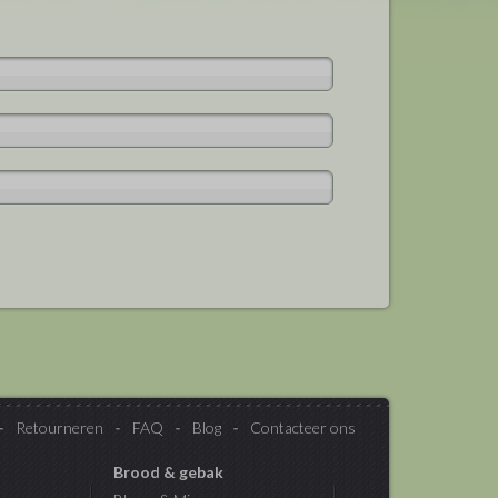
Retourneren
FAQ
Blog
Contacteer ons
Brood & gebak