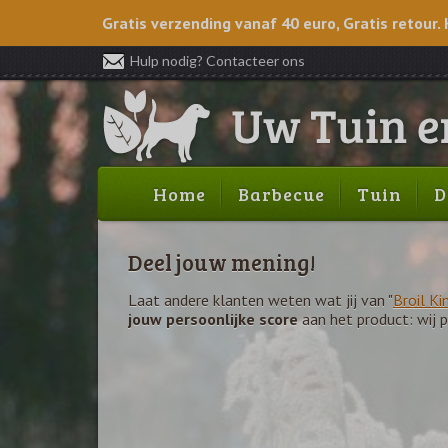
Gratis verzending vanaf 40 euro, Gratis retour. 
Hulp nodig? Contacteer ons
Home
Barbecue
Tuin
D
Deel jouw mening!
Laat andere klanten weten wat jij van "
Broil K
jouw persoonlijke score
aan het product: wij 