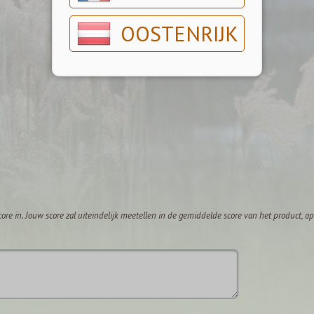
OOSTENRIJK
core in. Jouw score zal uiteindelijk meetellen in de gemiddelde score van het product, 