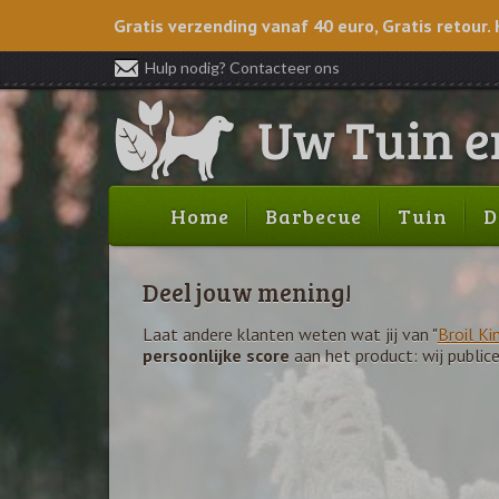
Gratis verzending vanaf 40 euro, Gratis retour. 
Hulp nodig? Contacteer ons
Home
Barbecue
Tuin
D
Deel jouw mening!
Laat andere klanten weten wat jij van "
Broil K
persoonlijke score
aan het product: wij public