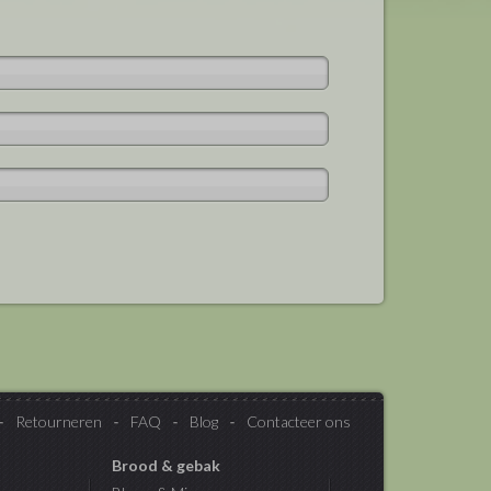
Retourneren
FAQ
Blog
Contacteer ons
Brood & gebak