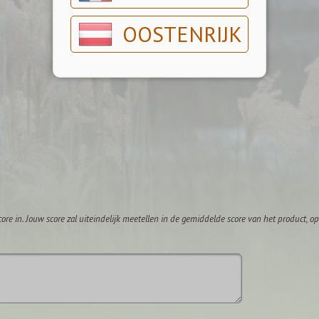
OOSTENRIJK
core in. Jouw score zal uiteindelijk meetellen in de gemiddelde score van het product, 